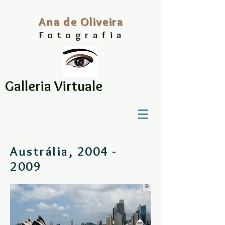
A
na
d
e Oliveira
Fo
to
grafia
Galleria Virtuale
Austrália,
2004 -
2009