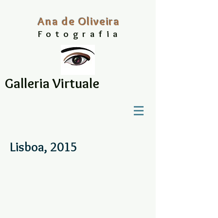
A
na
d
e Oliveira
Fo
to
grafia
Galleria Virtuale
Lisboa, 2015