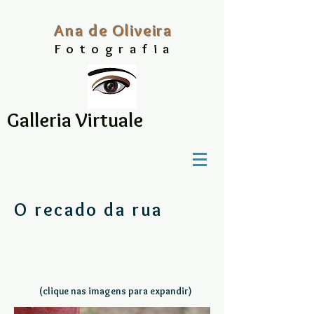
A
na
d
e Oliveira
Fo
to
grafia
Galleria Virtuale
O recado da rua
(clique nas imagens para expandir)